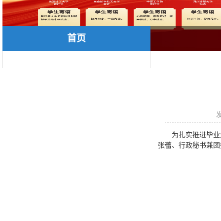
首页
发
为扎实推进毕业
张蕾、行政秘书兼团