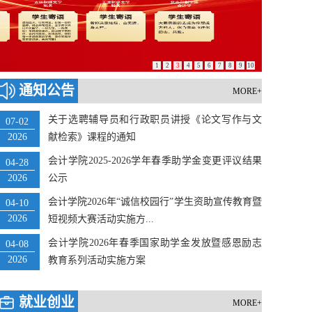
1
2
3
4
5
6
7
8
9
10
通知公告
MORE+
关于选聘辅导员和行政职员讲授《论文写作与文
07-02
2026
献检索》课程的通知
会计学院2025-2026学年春季助学金变更评议结果
04-28
2026
公示
会计学院2026年“诚信校园行”学生资助宣传教育暨
04-10
2026
短视频大赛活动实施方...
会计学院2026年春季国家助学金发放暨感恩励志
04-08
2026
教育系列活动实施方案
会计学院开展“愚公精神铸魂，坚守师德...
就业创业
MORE+